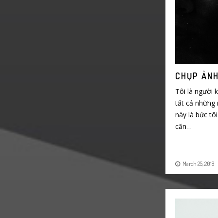
CHỤP ẢNH
Tôi là người 
tất cả những
này là bức tô
căn…
March 25, 2018