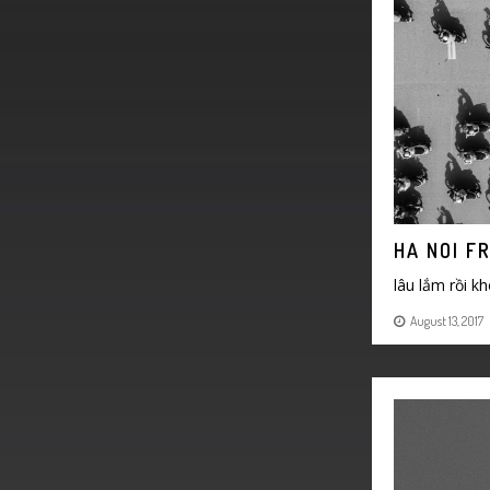
HA NOI F
lâu lắm rồi k
August 13, 2017