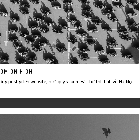
ROM ON HIGH
hông post gì lên website, mời quý vị xem vài thứ linh tinh về Hà Nội