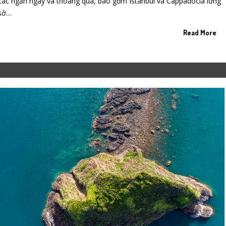
tác ngắn ngày và thoáng qua, bao gồm Istanbul và Cappadocia lừng
 sở…
Read More