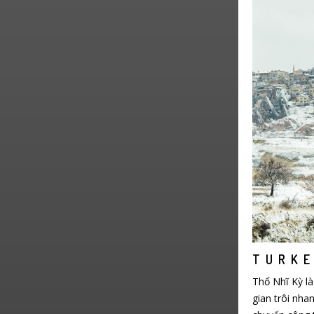
T U R K E
Thổ Nhĩ Kỳ là
gian trôi nha