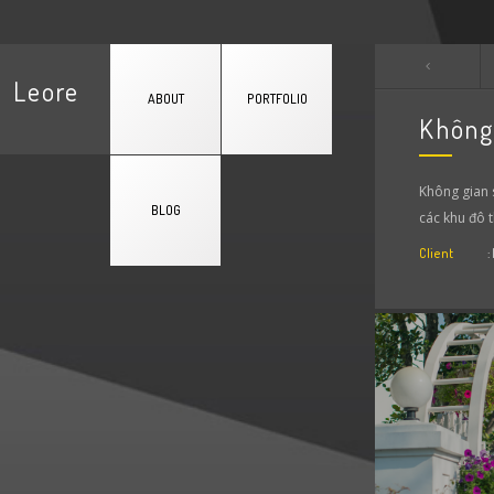
Leore
ABOUT
PORTFOLIO
Không
Không gian 
BLOG
các khu đô t
Client
: