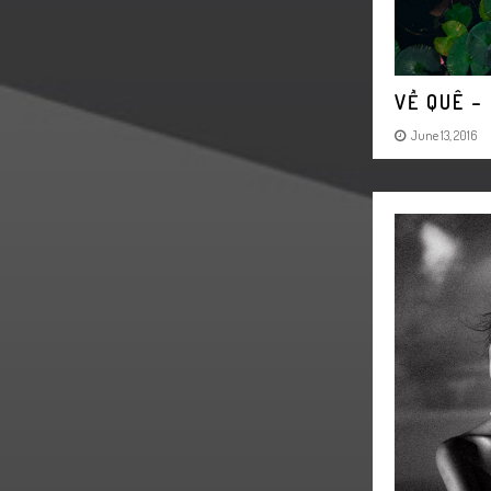
VỀ QUÊ –
June 13, 2016