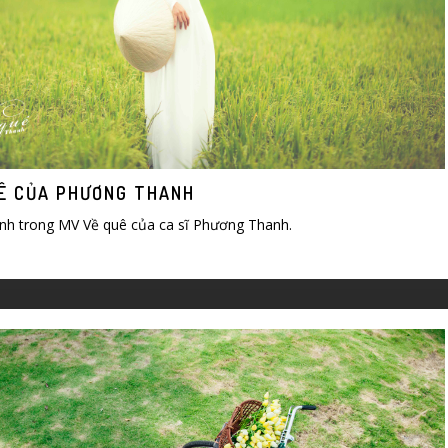
Ê CỦA PHƯƠNG THANH
nh trong MV Về quê của ca sĩ Phương Thanh.