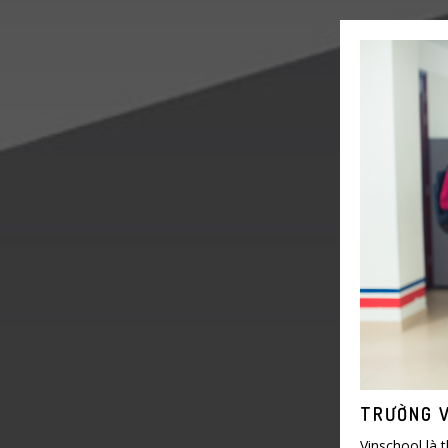
TRƯỜNG 
Vinschool là 