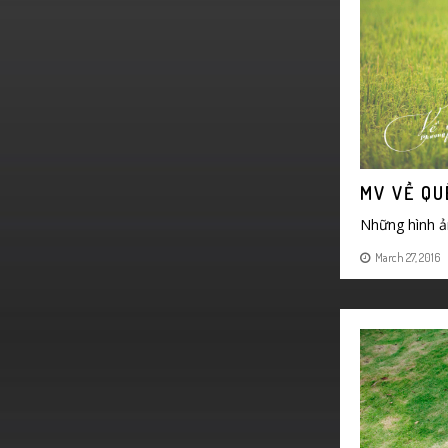
MV VỀ QU
Những hình ả
March 27, 2016