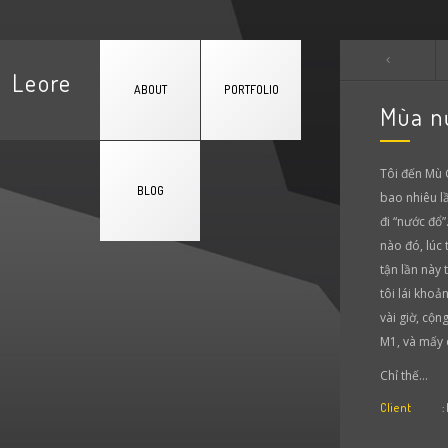
Leore
ABOUT
PORTFOLIO
Mùa n
Tôi đến Mù 
BLOG
bao nhiêu l
đi “nước đổ”
nào đó, lúc
tận lần này 
tôi lái kho
vài giờ, cộ
M1, và mấy c
Chỉ thế…
Client
: