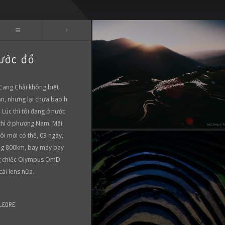
ước đổ
Cang Chải không biết
ần, nhưng lại chưa bao h
. Lúc thì tôi đang ở nước
 thì ở phương Nam. Mãi
tôi mới có thể, 03 ngày,
ảng 800km, bay máy bay
ng chiếc Olympus OmD
ái lens nữa.
 LEORE