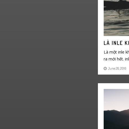
LÀ INLE 
Là một inle k
ra mới hết. in
June 26, 2016