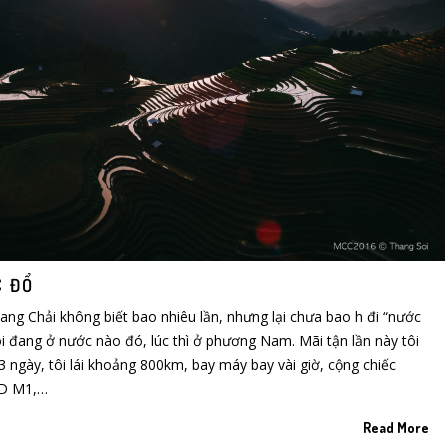
C ĐỔ
ng Chải không biết bao nhiêu lần, nhưng lại chưa bao h đi “nước
tôi đang ở nước nào đó, lúc thì ở phương Nam. Mãi tận lần này tôi
3 ngày, tôi lái khoảng 800km, bay máy bay vài giờ, cộng chiếc
D M1,…
Read More