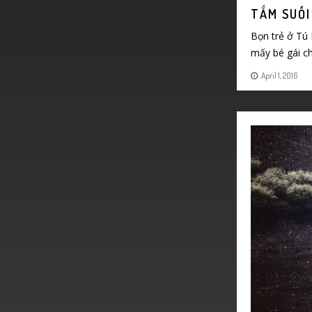
TẮM SUỐI
Bọn trẻ ở Tú 
mấy bé gái c
April 1, 2016