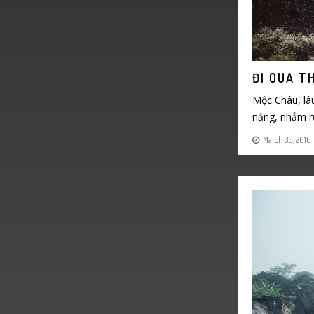
ĐI QUA T
Mộc Châu, lâu
nắng, nhắm rư
March 30, 2016