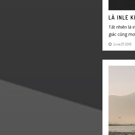
LÀ INLE 
Tất nhiên là 
giác cũng mơ
June 27, 2016